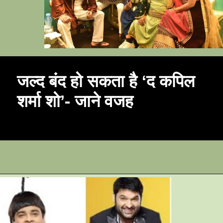
जल्द बंद हो सकता है ‘द कपिल 
शर्मा शो’- जाने वजह