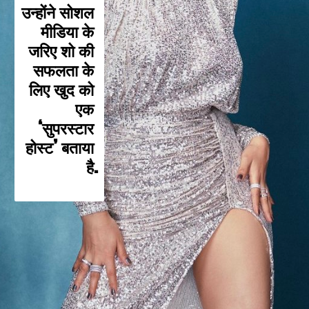
उन्होंने सोशल 
मीडिया के 
जरिए शो की 
सफलता के 
लिए खुद को 
एक 
‘सुपरस्टार 
होस्ट’ बताया 
है.